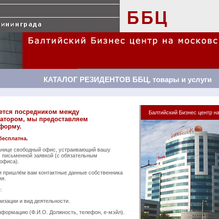
КАТАЛОГ РЕЗИДЕНТОВ ББЦ, товары и услуги
яется посредником между
Балтийский Бизнес центр н
датором, мы предоставляем
форму.
бесплатна.
анице свободный офис, устраивающий вашу
с письменной заявкой (с обязательным
офиса).
и пришлём вам контактные данные собственника
ия.
:
изации и вид деятельности.
формацию (Ф.И.О. Должность, телефон, е-мэйл).