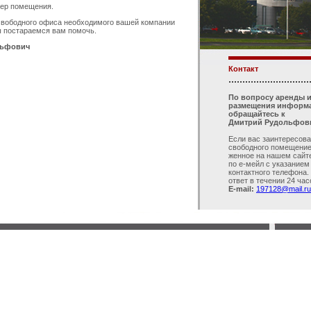
мер помещения.
 свободного офиса необходимого вашей компании
ы постараемся вам помочь.
льфович
Контакт
.............................
По вопросу аренды 
размещения информа
обращайтесь к
Дмитрий Рудольфов
Если вас заинтересова
свободного помещение
женное на нашем сайт
по е-мeйл с указанием
контактного телефона.
ответ в течении 24 час
E-mail:
197128@mail.ru