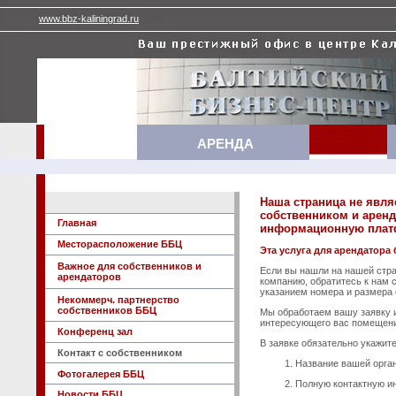
www.bbz-kaliningrad.ru
АРЕНДА
Наша страница не явл
собственником и арен
Главная
информационную плат
Mесторасположение ББЦ
Эта услуга для арендатора 
Важное для собственников и
Если вы нашли на нашей стр
арендаторов
компанию, обратитесь к нам 
указанием номера и размера 
Некоммерч. партнерство
собственников ББЦ
Мы обработаем вашу заявку 
интересующего вас помещен
Конференц зал
В заявке обязательно укажите
Контакт с собственникoм
Название вашей орган
Фотогалерея ББЦ
Полную контактную ин
Новости ББЦ